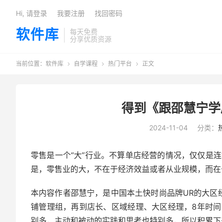
Hi, 请登录
我要注册
找回密码
软件库
每天免费
分享优质资源
当前位置：
软件库
自学课程
热门平台
正文



得到《跟邵慧宁学
2024-11-04
分类：
零售是一个“大”行业。不算单店经营的情况，仅仅是连
是，零售业的大，不在于经济效益或者从业规模，而在
本内容作者邵慧宁，是中国本土快时尚品牌UR的大区
铺管理组，再到店长、区域经理、大区经理，8年时
别多，主动和被动的实践和思考也特别多，所以积累下