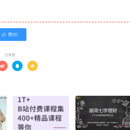
赞(
0
)

分享到


