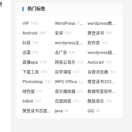
制
热门标签
VIP
WordPress
wordpress教程
(191)
(119)
(72)
Android
安卓
樊登读书
(46)
(24)
(18)
抖音
wordpress主题
软件库
(16)
(15)
(15)
迅雷
去广告
wordpress插件
(15)
(14)
(14)
直播app
网易云音乐
Autocad
(14)
(13)
(13)
下载工具
自学课程
谷歌浏览器
(13)
(13)
(12)
Photoshop
WPS Office
樊登读书2020
(12)
(12)
(12)
绿色版
音乐播放器
数据恢复软件
(11)
(11)
(11)
bilibili
百度网盘
酷我音乐
(10)
(10)
(10)
樊登读书百度云
java
QQ
(10)
(9)
(8)