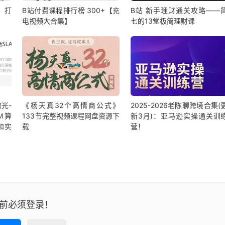
，打
B站付费课程排行榜 300+【充
B站 新手理财通关攻略——
电视频大合集】
七的13堂极简理财课
光-
《杨天真32个高情商公式》
2025-2026老陈聊跨境合集(
AM算
133节完整视频课程网盘资源下
新3月)：亚马逊实操通关训
和实
载
营！
前必须登录！