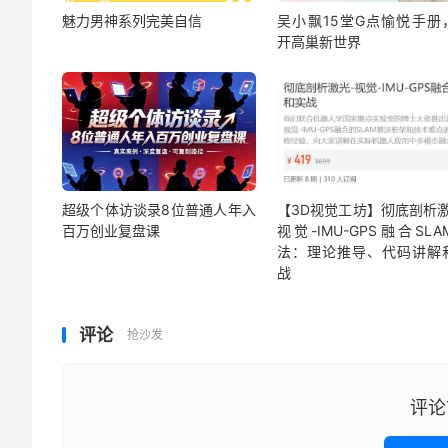
魅力男神系列完美自信
吴小飘15堂G点愉悦手册
开高巢新世界
超级个体访谈录8位普通人年入
【3D视觉工坊】彻底剖析激
百万创业复盘课
视觉-IMU-GPS融合SL
法：理论推导、代码讲解
战
评论
抢沙发
评论