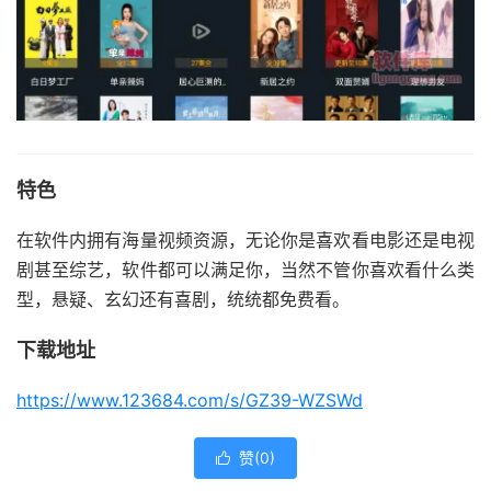
特色
在软件内拥有海量视频资源，无论你是喜欢看电影还是电视
剧甚至综艺，软件都可以满足你，当然不管你喜欢看什么类
型，悬疑、玄幻还有喜剧，统统都免费看。
下载地址
https://www.123684.com/s/GZ39-WZSWd
赞(
0
)
