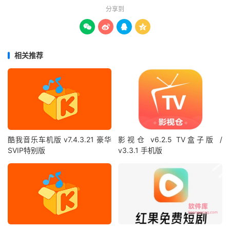
分享到




相关推荐
酷我音乐车机版 v7.4.3.21 豪华
影视仓 v6.2.5 TV盒子版 /
SVIP特别版
v3.3.1 手机版