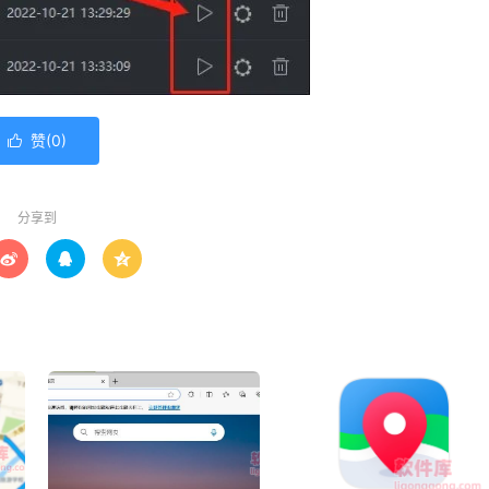
赞(
0
)

分享到


