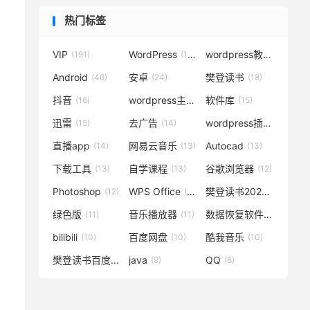
热门标签
VIP
WordPress
wordpress教程
(191)
(119)
(72)
Android
安卓
樊登读书
(46)
(24)
(18)
抖音
wordpress主题
软件库
(16)
(15)
(15)
迅雷
去广告
wordpress插件
(15)
(14)
(14)
直播app
网易云音乐
Autocad
(14)
(13)
(13)
下载工具
自学课程
谷歌浏览器
(13)
(13)
(12)
Photoshop
WPS Office
樊登读书2020
(12)
(12)
(12)
绿色版
音乐播放器
数据恢复软件
(11)
(11)
(11)
bilibili
百度网盘
酷我音乐
(10)
(10)
(10)
樊登读书百度云
java
QQ
(10)
(9)
(8)