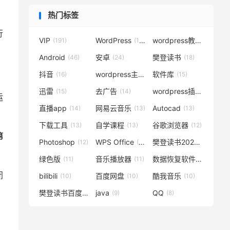
热门标签
行
VIP
WordPress
wordpress教程
(191)
(119)
(72)
Android
安卓
樊登读书
(46)
(24)
(18)
抖音
wordpress主题
软件库
(16)
(15)
(15)
迅雷
去广告
wordpress插件
(15)
(14)
(14)
运
直播app
网易云音乐
Autocad
(14)
(13)
(13)
下载工具
自学课程
谷歌浏览器
(13)
(13)
(12)
第
Photoshop
WPS Office
樊登读书2020
(12)
(12)
(12)
绿色版
音乐播放器
数据恢复软件
(11)
(11)
(11)
闭
bilibili
百度网盘
酷我音乐
(10)
(10)
(10)
樊登读书百度云
java
QQ
(10)
(9)
(8)