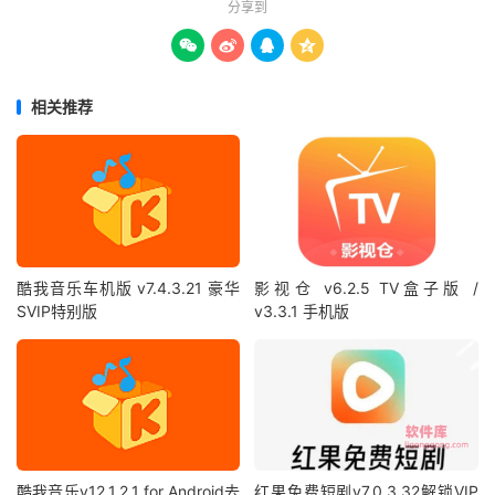
分享到




相关推荐
酷我音乐车机版 v7.4.3.21 豪华
影视仓 v6.2.5 TV盒子版 /
SVIP特别版
v3.3.1 手机版
酷我音乐v12.1.2.1 for Android去
红果免费短剧v7.0.3.32解锁VIP