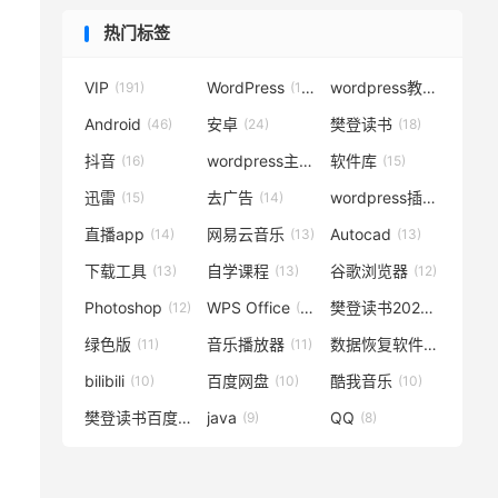
热门标签
VIP
WordPress
wordpress教程
(191)
(119)
(72)
Android
安卓
樊登读书
(46)
(24)
(18)
抖音
wordpress主题
软件库
(16)
(15)
(15)
迅雷
去广告
wordpress插件
(15)
(14)
(14)
直播app
网易云音乐
Autocad
(14)
(13)
(13)
下载工具
自学课程
谷歌浏览器
(13)
(13)
(12)
Photoshop
WPS Office
樊登读书2020
(12)
(12)
(12)
绿色版
音乐播放器
数据恢复软件
(11)
(11)
(11)
bilibili
百度网盘
酷我音乐
(10)
(10)
(10)
樊登读书百度云
java
QQ
(10)
(9)
(8)