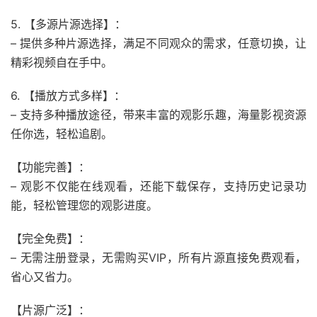
5. 【多源片源选择】：
– 提供多种片源选择，满足不同观众的需求，任意切换，让
精彩视频自在手中。
6. 【播放方式多样】：
– 支持多种播放途径，带来丰富的观影乐趣，海量影视资源
任你选，轻松追剧。
【功能完善】：
– 观影不仅能在线观看，还能下载保存，支持历史记录功
能，轻松管理您的观影进度。
【完全免费】：
– 无需注册登录，无需购买VIP，所有片源直接免费观看，
省心又省力。
【片源广泛】：