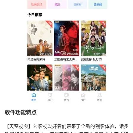
软件功能特点
【天空视频】为影视爱好者们带来了全新的观影体验，诸多