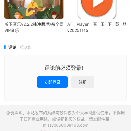
听下音乐v2.2.2纯净版/秒杀全网
AT Player 音乐下载器
VIP音乐
v20251115
评论
抢沙发
评论前必须登录！
立即登录
注册
免责声明：本站发布的系统与软件仅为个人学习测试使用，不得用
于任何商业用途。如侵犯到您的权益，请发邮件至 :
missyou6000#163.com