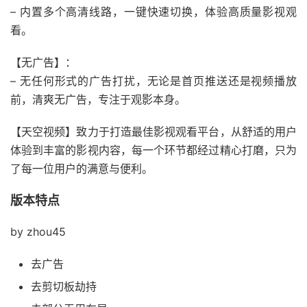
– 内置多个高清线路，一键快速切换，体验高质量影视观
看。
【无广告】：
– 无任何形式的广告打扰，无论是首页推送还是视频播放
前，清爽无广告，专注于观影本身。
【天空视频】致力于打造最佳影视观看平台，从舒适的用户
体验到丰富的影视内容，每一个环节都经过精心打磨，只为
了每一位用户的满意与便利。
版本特点
by zhou45
去广告
去剪切板劫持