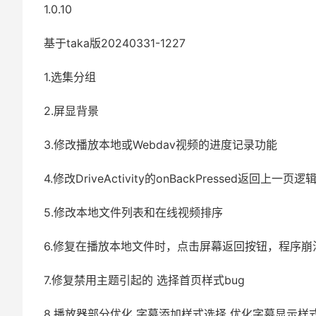
1.0.10
基于taka版20240331-1227
1.选集分组
2.屏显背景
3.修改播放本地或Webdav视频的进度记录功能
4.修改DriveActivity的onBackPressed返回上一页逻
5.修改本地文件列表和在线视频排序
6.修复在播放本地文件时，点击屏幕返回按钮，程序崩
7.修复禁用主题引起的 选择首页样式bug
8.播放器部分优化 字幕添加样式选择 优化字幕显示样