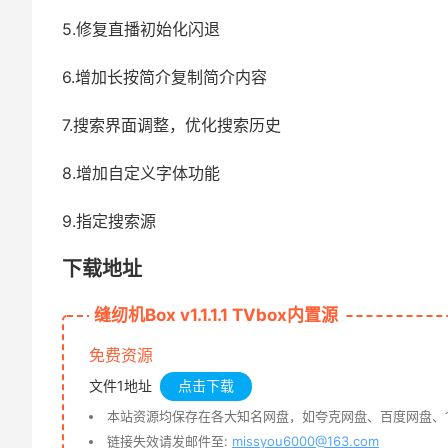
5.修复直播初始化闪退
6.增加长按简介复制简介内容
7.搜索界面调整，优化搜索历史
8.增加自定义字体功能
9.指定搜索源
下载地址
缝纫机Box v1.1.1.1 TVbox内置源
免费资源
文件1地址
点击下载
本站资源均保存在各大知名网盘，如夸克网盘、百度网盘、1
链接失效请发邮件至:
missyou6000@163.com