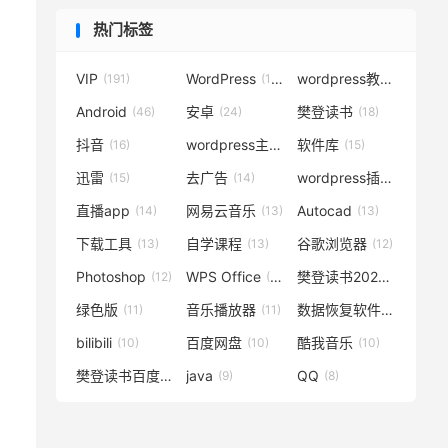
热门标签
VIP
WordPress
wordpress教程
(191)
(119)
(72)
Android
安卓
樊登读书
(46)
(24)
(18)
抖音
wordpress主题
软件库
(16)
(15)
(15)
迅雷
去广告
wordpress插件
(15)
(14)
(14)
直播app
网易云音乐
Autocad
(14)
(13)
(13)
下载工具
自学课程
谷歌浏览器
(13)
(13)
(12)
Photoshop
WPS Office
樊登读书2020
(12)
(12)
(12)
绿色版
音乐播放器
数据恢复软件
(11)
(11)
(11)
bilibili
百度网盘
酷我音乐
(10)
(10)
(10)
樊登读书百度云
java
QQ
(10)
(9)
(8)