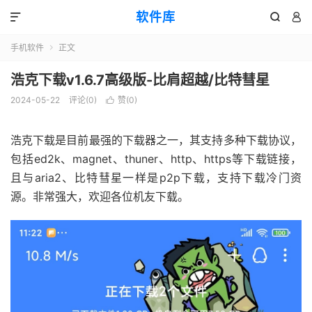
软件库



手机软件
正文

浩克下载v1.6.7高级版-比肩超越/比特彗星
2024-05-22
评论(0)
赞(
0
)

浩克下载是目前最强的下载器之一，其支持多种下载协议，
包括ed2k、magnet、thuner、http、https等下载链接，
且与aria2、比特彗星一样是p2p下载，支持下载冷门资
源。非常强大，欢迎各位机友下载。