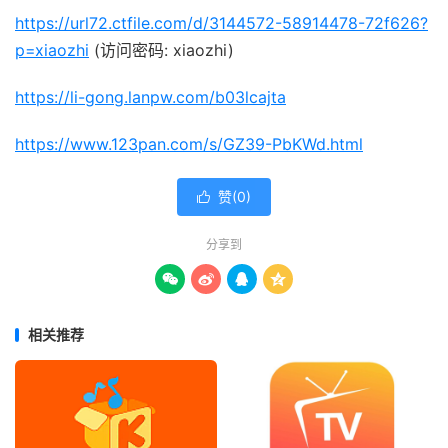
https://url72.ctfile.com/d/3144572-58914478-72f626?
p=xiaozhi
(访问密码: xiaozhi)
https://li-gong.lanpw.com/b03lcajta
https://www.123pan.com/s/GZ39-PbKWd.html
赞(
0
)

分享到




相关推荐