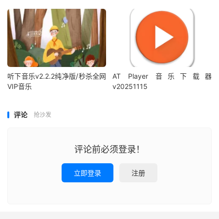
听下音乐v2.2.2纯净版/秒杀全网
AT Player 音乐下载器
VIP音乐
v20251115
评论
抢沙发
评论前必须登录！
立即登录
注册