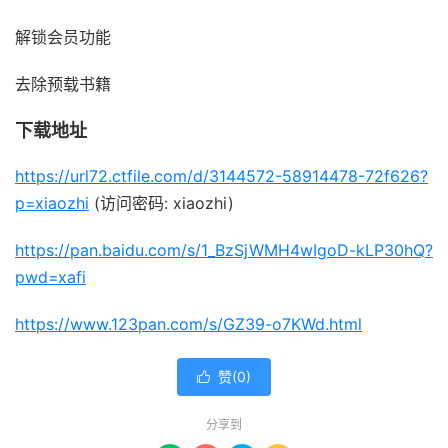
解锁会员功能
去除预载书籍
下载地址
https://url72.ctfile.com/d/3144572-58914478-72f626?
p=xiaozhi
(访问密码: xiaozhi)
https://pan.baidu.com/s/1_BzSjWMH4wIgoD-kLP30hQ?
pwd=xafi
https://www.123pan.com/s/GZ39-o7KWd.html
赞(
0
)

分享到