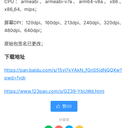
CPU：armeabi、armeabi-v7a、arm64-v8a、x86、
x86_64、mips；
屏幕DPI：120dpi、160dpi、213dpi、240dpi、320dpi、
480dpi、640dpi；
原始包签名已更改；
下载地址
https://pan.baidu.com/s/15yl7xYAkN_fGnS5jdNQQXw?
pwd=fydr
https://www.123pan.com/s/GZ39-YbUWd.html
赞(
0
)

分享到