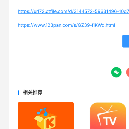
https://url72.ctfile.com/d/3144572-59631496-10d
https://www.123pan.com/s/GZ39-flKWd.html

相关推荐