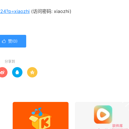
724?p=xiaozhi
(访问密码: xiaozhi)
赞(
0
)

分享到


