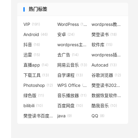
热门标签
VIP
WordPress
wordpress教程
(191)
(119)
(72)
Android
安卓
樊登读书
(46)
(24)
(18)
抖音
wordpress主题
软件库
(16)
(15)
(15)
迅雷
去广告
wordpress插件
(15)
(14)
(14)
直播app
网易云音乐
Autocad
(14)
(13)
(13)
下载工具
自学课程
谷歌浏览器
(13)
(13)
(12)
Photoshop
WPS Office
樊登读书2020
(12)
(12)
(12)
绿色版
音乐播放器
数据恢复软件
(11)
(11)
(11)
bilibili
百度网盘
酷我音乐
(10)
(10)
(10)
樊登读书百度云
java
QQ
(10)
(9)
(8)