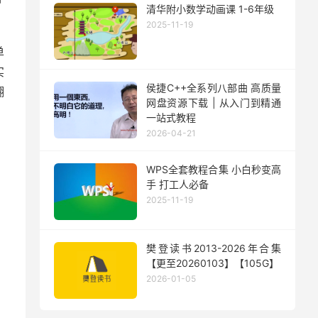
清华附小数学动画课 1-6年级
2025-11-19
单
实
侯捷C++全系列八部曲 高质量
翻
网盘资源下载 | 从入门到精通
一站式教程
2026-04-21
WPS全套教程合集 小白秒变高
手 打工人必备
2025-11-19
樊登读书2013-2026年合集
【更至20260103】【105G】
2026-01-05