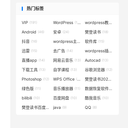
热门标签
VIP
WordPress
wordpress教程
(191)
(119)
(72)
Android
安卓
樊登读书
(46)
(24)
(18)
抖音
wordpress主题
软件库
(16)
(15)
(15)
迅雷
去广告
wordpress插件
(15)
(14)
(14)
直播app
网易云音乐
Autocad
(14)
(13)
(13)
下载工具
自学课程
谷歌浏览器
(13)
(13)
(12)
Photoshop
WPS Office
樊登读书2020
(12)
(12)
(12)
绿色版
音乐播放器
数据恢复软件
(11)
(11)
(11)
bilibili
百度网盘
酷我音乐
(10)
(10)
(10)
樊登读书百度云
java
QQ
(10)
(9)
(8)