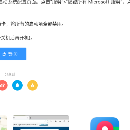
回车启动系统配置页面。点击“服务”>“隐藏所有 Microsoft 服务”，
项卡，将所有的启动项全部禁用。
择关机后再开机)。
赞(
0
)

分享到


