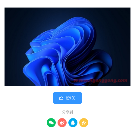
赞(
0
)

分享到



