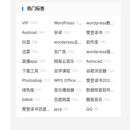
热门标签
VIP
WordPress
wordpress教程
(191)
(119)
(72)
Android
安卓
樊登读书
(46)
(24)
(18)
抖音
wordpress主题
软件库
(16)
(15)
(15)
迅雷
去广告
wordpress插件
(15)
(14)
(14)
直播app
网易云音乐
Autocad
(14)
(13)
(13)
下载工具
自学课程
谷歌浏览器
(13)
(13)
(12)
Photoshop
WPS Office
樊登读书2020
(12)
(12)
(12)
绿色版
音乐播放器
数据恢复软件
(11)
(11)
(11)
bilibili
百度网盘
酷我音乐
(10)
(10)
(10)
樊登读书百度云
java
QQ
(10)
(9)
(8)