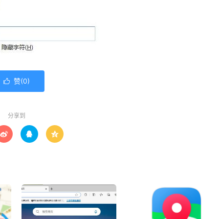
赞(
0
)

分享到


