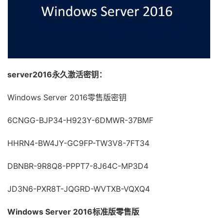
server2016永久激活密钥：
Windows Server 2016零售版密钥
6CNGG-BJP34-H923Y-6DMWR-37BMF
HHRN4-BW4JY-GC9FP-TW3V8-7FT34
DBNBR-9R8Q8-PPPT7-8J64C-MP3D4
JD3N6-PXR8T-JQGRD-WVTXB-VQXQ4
Windows Server 2016标准版零售版