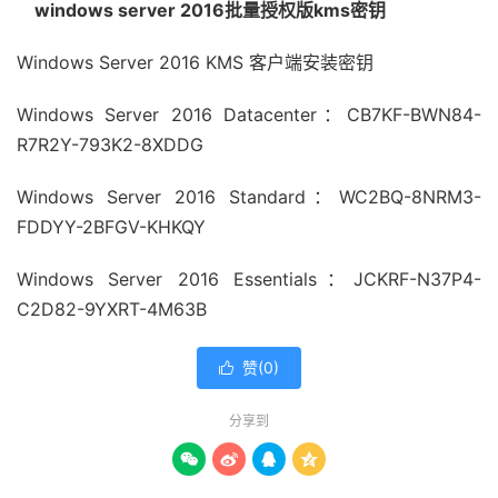
windows server 2016批量授权版kms密钥
Windows Server 2016 KMS 客户端安装密钥
Windows Server 2016 Datacenter：CB7KF-BWN84-
R7R2Y-793K2-8XDDG
Windows Server 2016 Standard：WC2BQ-8NRM3-
FDDYY-2BFGV-KHKQY
Windows Server 2016 Essentials：JCKRF-N37P4-
C2D82-9YXRT-4M63B
赞(
0
)

分享到



