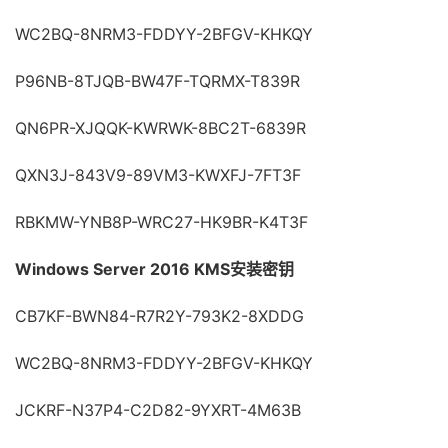
WC2BQ-8NRM3-FDDYY-2BFGV-KHKQY
P96NB-8TJQB-BW47F-TQRMX-T839R
QN6PR-XJQQK-KWRWK-8BC2T-6839R
QXN3J-843V9-89VM3-KWXFJ-7FT3F
RBKMW-YNB8P-WRC27-HK9BR-K4T3F
Windows Server 2016 KMS安装密钥
CB7KF-BWN84-R7R2Y-793K2-8XDDG
WC2BQ-8NRM3-FDDYY-2BFGV-KHKQY
JCKRF-N37P4-C2D82-9YXRT-4M63B