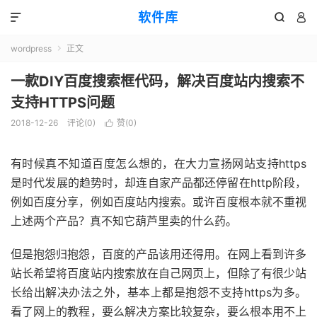
软件库



wordpress
正文

一款DIY百度搜索框代码，解决百度站内搜索不
支持HTTPS问题
2018-12-26
评论(0)
赞(
0
)

有时候真不知道百度怎么想的，在大力宣扬网站支持https
是时代发展的趋势时，却连自家产品都还停留在http阶段，
例如百度分享，例如百度站内搜索。或许百度根本就不重视
上述两个产品？真不知它葫芦里卖的什么药。
但是抱怨归抱怨，百度的产品该用还得用。在网上看到许多
站长希望将百度站内搜索放在自己网页上，但除了有很少站
长给出解决办法之外，基本上都是抱怨不支持https为多。
看了网上的教程，要么解决方案比较复杂，要么根本用不上