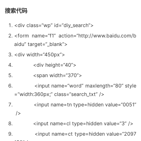
搜索代码
<div
class
=
“wp”
id=
“diy_search”
>
<form name=
“f1”
action=
“http://www.baidu.com/b
aidu”
target=
“_blank”
>
<div width=
“450px”
>
<div height=
“40”
>
<span width=
“370”
>
<input name=
“word”
maxlength=
“80”
style
=
“width:360px;”
class
=
“search_txt”
/>
<input name=tn type=hidden value=
“0051”
/>
<input name=cl type=hidden value=
“3”
/>
<input name=ct type=hidden value=
“2097