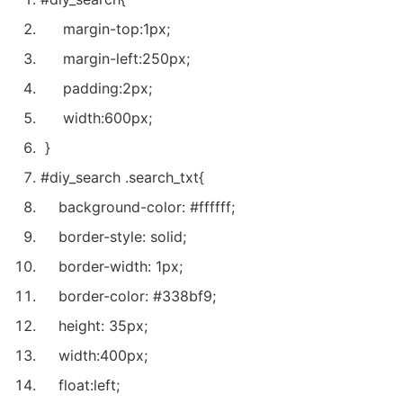
margin-top
:
1px
;
margin-left
:
250px
;
padding
:
2px
;
width
:
600px
;
}
#diy
_search .search_txt{
background-color
:
#ffffff
;
border-style
:
solid
;
border-width
:
1px
;
border-color
:
#338bf9
;
height
:
35px
;
width
:
400px
;
float
:
left
;