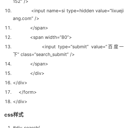
152”
/>
<input name=si type=hidden value=
“lixueji
ang.com”
/>
</span>
<span width=
“80”
>
<input type=
“submit”
value=
“百度一
下”
class
=
“search_submit”
/>
</span>
</div>
</div>
</form>
</div>
css样式
#diy
_search{