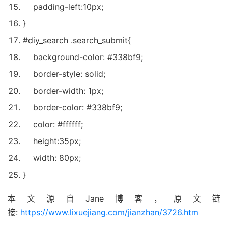
padding-left
:
10px
;
}
#diy
_search .search_submit{
background-color
:
#338bf9
;
border-style
:
solid
;
border-width
:
1px
;
border-color
:
#338bf9
;
color
:
#ffffff
;
height
:
35px
;
width
:
80px
;
}
本文源自Jane博客，原文链
接:
https://www.lixuejiang.com/jianzhan/3726.htm