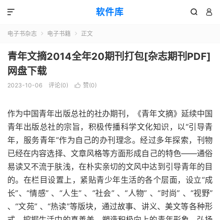
软件库



电子书杂志
电子书籍
正文


青年文摘2014全年20期刊打包[杂志期刊PDF]
网盘下载
2023-10-06
评论(0)
赞(
0
)

作为中国青年出版总社的社办期刊，《青年文摘》延续中国
青年出版总社的宗旨，积极传播科学文化知识，以“引导青
年，服务青年”作为自己的办刊理念。经过多年探索，刊物
已经在内容选择、文章风格等方面形成自己的特色——通俗
易读又不流于肤浅，在朴实亲切的文风中达到引导青年的目
的。在栏目设置上，紧贴青少年生活的各个层面，设立“成
长”、“情感” 、“人生” 、“社会” 、“人物” 、“时尚” 、“视野”
、“文苑” 、“热读”等版块，通过故事、讲义、美文等各种形
式，挖掘生活中的真善美，塑造积极向上的青年形象，弘扬