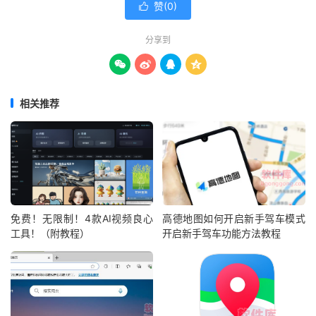
赞(
0
)

分享到




相关推荐
免费！无限制！4款AI视频良心
高德地图如何开启新手驾车模式
工具！（附教程）
开启新手驾车功能方法教程