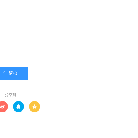
赞(
0
)

分享到


