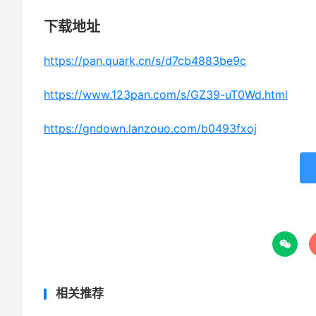
下载地址
https://pan.quark.cn/s/d7cb4883be9c
https://www.123pan.com/s/GZ39-uT0Wd.html
https://gndown.lanzouo.com/b0493fxoj

相关推荐