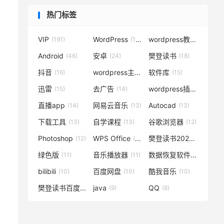
热门标签
VIP
WordPress
wordpress教程
(191)
(119)
(72)
Android
安卓
樊登读书
(46)
(24)
(18)
抖音
wordpress主题
软件库
(16)
(15)
(15)
迅雷
去广告
wordpress插件
(15)
(14)
(14)
直播app
网易云音乐
Autocad
(14)
(13)
(13)
下载工具
自学课程
谷歌浏览器
(13)
(13)
(12)
Photoshop
WPS Office
樊登读书2020
(12)
(12)
(12)
绿色版
音乐播放器
数据恢复软件
(11)
(11)
(11)
bilibili
百度网盘
酷我音乐
(10)
(10)
(10)
樊登读书百度云
java
QQ
(10)
(9)
(8)