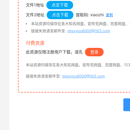
文件1地址
点击下载
文件2地址
点击下载
提取码: xiaozhi
复制
本站资源均保存在各大知名网盘，如夸克网盘、百度网盘、1
链接失效请发邮件至:
missyou6000@163.com
付费资源
此资源仅限注册用户下载，请先
登录
本站资源均保存在各大知名网盘，如夸克网盘、百度网盘、12
链接失效请发邮件至:
missyou6000@163.com