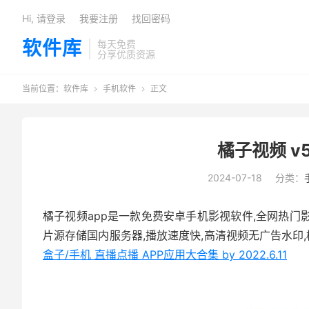
Hi, 请登录
我要注册
找回密码
软件库
每天免费
分享优质资源
当前位置：
软件库
手机软件
正文


橘子视频 v5
2024-07-18
分类：
橘子视频app是一款免费安卓手机影视软件,全网热门
片源存储国内服务器,播放速度快,高清视频无广告水印,橘
盒子/手机 直播点播 APP应用大合集 by 2022.6.11