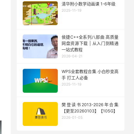
清华附小数学动画课 1-6年级
2025-11-19
侯捷C++全系列八部曲 高质量
网盘资源下载 | 从入门到精通
一站式教程
2026-04-21
WPS全套教程合集 小白秒变高
手 打工人必备
2025-11-19
樊登读书2013-2026年合集
【更至20260103】【105G】
2026-01-05