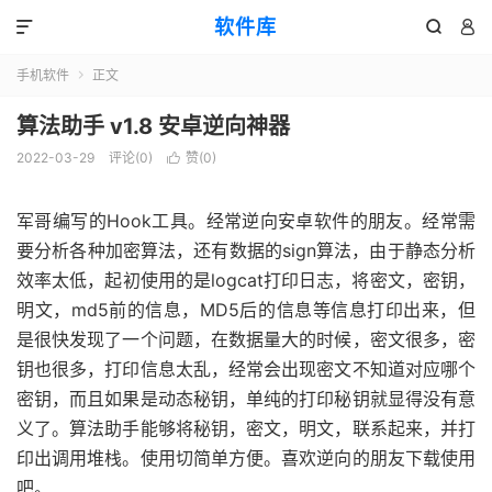
软件库



手机软件
正文

算法助手 v1.8 安卓逆向神器
2022-03-29
评论(0)
赞(
0
)

军哥编写的Hook工具。经常逆向安卓软件的朋友。经常需
要分析各种加密算法，还有数据的sign算法，由于静态分析
效率太低，起初使用的是logcat打印日志，将密文，密钥，
明文，md5前的信息，MD5后的信息等信息打印出来，但
是很快发现了一个问题，在数据量大的时候，密文很多，密
钥也很多，打印信息太乱，经常会出现密文不知道对应哪个
密钥，而且如果是动态秘钥，单纯的打印秘钥就显得没有意
义了。算法助手能够将秘钥，密文，明文，联系起来，并打
印出调用堆栈。使用切简单方便。喜欢逆向的朋友下载使用
吧。