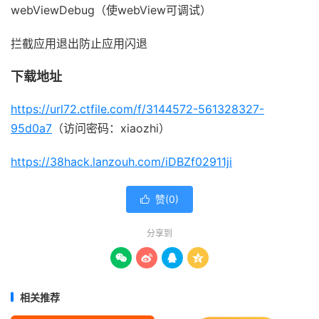
webViewDebug（使webView可调试）
拦截应用退出防止应用闪退
下载地址
https://url72.ctfile.com/f/3144572-561328327-
95d0a7
（访问密码：xiaozhi）
https://38hack.lanzouh.com/iDBZf02911ji
赞(
0
)

分享到




相关推荐