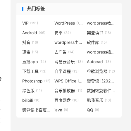
热门标签
VIP
WordPress
wordpress教程
(191)
(119)
(72)
Android
安卓
樊登读书
(46)
(24)
(18)
抖音
wordpress主题
软件库
(16)
(15)
(15)
迅雷
去广告
wordpress插件
(15)
(14)
(14)
直播app
网易云音乐
Autocad
(14)
(13)
(13)
下载工具
自学课程
谷歌浏览器
(13)
(13)
(12)
量
Photoshop
WPS Office
樊登读书2020
(12)
(12)
(12)
绿色版
音乐播放器
数据恢复软件
(11)
(11)
(11)
bilibili
百度网盘
酷我音乐
(10)
(10)
(10)
樊登读书百度云
java
QQ
(10)
(9)
(8)