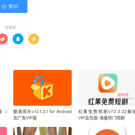
赞(
0
)

分享到



版 /
酷我音乐v12.1.2.1 for Android
红果免费短剧v7.0.3.32解
去广告VIP版
VIP会员版-海量热门短剧