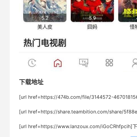
下载地址
[url href=https://474b.com/file/3144572-4670181
[url href=https://share.teambition.com/share/5
[url href=https://www.lanzoux.com/iGoCRhfpcih]