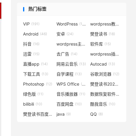
热门标签
VIP
WordPress
wordpress教程
(191)
(119)
(72)
Android
安卓
樊登读书
(46)
(24)
(18)
抖音
wordpress主题
软件库
(16)
(15)
(15)
迅雷
去广告
wordpress插件
(15)
(14)
(14)
直播app
网易云音乐
Autocad
(14)
(13)
(13)
下载工具
自学课程
谷歌浏览器
(13)
(13)
(12)
Photoshop
WPS Office
樊登读书2020
(12)
(12)
(12)
绿色版
音乐播放器
数据恢复软件
(11)
(11)
(11)
bilibili
百度网盘
酷我音乐
(10)
(10)
(10)
樊登读书百度云
java
QQ
(10)
(9)
(8)