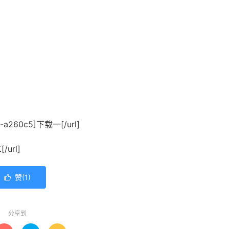
90-a260c5]下载一[/url]
/url]
赞(
1
)

分享到