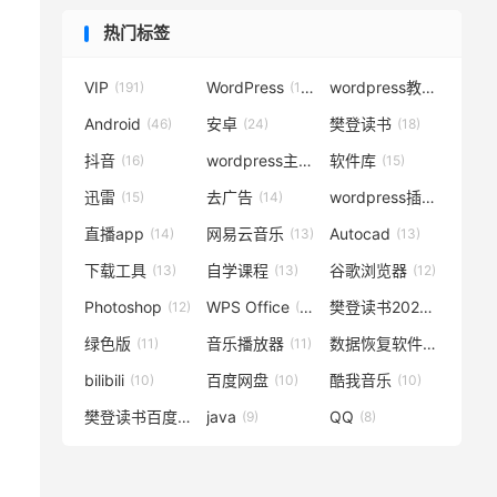
热门标签
VIP
WordPress
wordpress教程
(191)
(119)
(72)
Android
安卓
樊登读书
(46)
(24)
(18)
抖音
wordpress主题
软件库
(16)
(15)
(15)
迅雷
去广告
wordpress插件
(15)
(14)
(14)
直播app
网易云音乐
Autocad
(14)
(13)
(13)
下载工具
自学课程
谷歌浏览器
(13)
(13)
(12)
Photoshop
WPS Office
樊登读书2020
(12)
(12)
(12)
绿色版
音乐播放器
数据恢复软件
(11)
(11)
(11)
bilibili
百度网盘
酷我音乐
(10)
(10)
(10)
樊登读书百度云
java
QQ
(10)
(9)
(8)