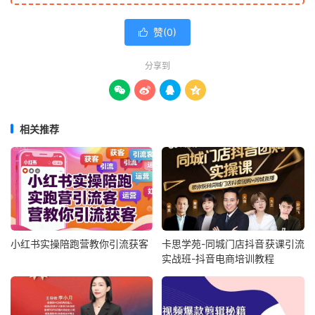
赞(
0
)

分享到




相关推荐
小红书实操陪跑营教你引流获客
卡思学苑-同城门店抖音获课引流
实战班-抖音电商培训教程