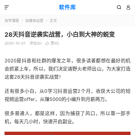
软件库



自学课程
自媒体运营
正文


28天抖音逆袭实战营，小白到大神的蜕变
2020-10-01
评论(0)
赞(
0
)

2020是抖音和社群的爆发之年，很多读者都想在最好的机
会抓紧上车，所以，我们决定请野火老师出山，为大家打造
这套28天抖音逆袭实战营！
还有很多小白，从0学习抖音运营2个月，收获大公司的短
视频运营offer，从赚5000的小编升到月薪两万。
很多普通人，都是这样，因为捕获了风口，所以靠一部手
机，每天几小时，快速开启副业。