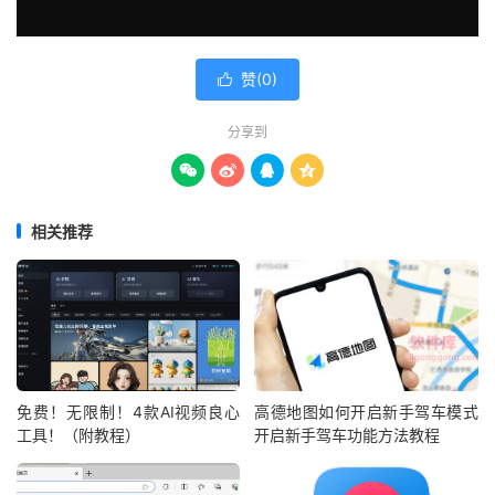
赞(
0
)

分享到




相关推荐
免费！无限制！4款AI视频良心
高德地图如何开启新手驾车模式
工具！（附教程）
开启新手驾车功能方法教程