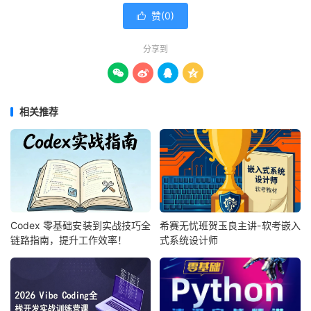
赞(
0
)

分享到




相关推荐
Codex 零基础安装到实战技巧全
希赛无忧班贺玉良主讲-软考嵌入
链路指南，提升工作效率！
式系统设计师