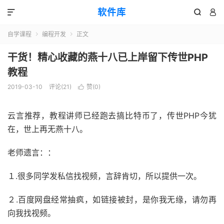
软件库



自学课程
编程开发
正文


干货！精心收藏的燕十八已上岸留下传世PHP
教程
2019-03-10
评论(21)
赞(
0
)

云言推荐，教程讲师已经跑去搞比特币了，传世PHP今犹
在，世上再无燕十八。
老师遗言：：
１.很多同学发私信找视频，言辞肯切，所以提供一次。
２.百度网盘经常抽疯，如链接被封，是你我无缘，请勿再
向我找视频。