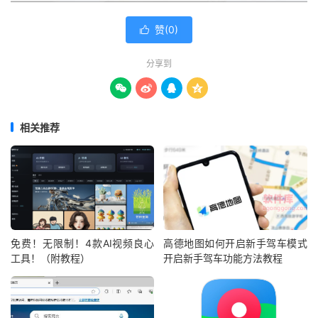
赞(
0
)

分享到




相关推荐
免费！无限制！4款AI视频良心
高德地图如何开启新手驾车模式
工具！（附教程）
开启新手驾车功能方法教程