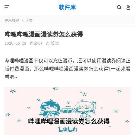
软件库



技术教程
正文

哔哩哔哩漫画漫读券怎么获得
2020-05-26
评论(0)
赞(
0
)

哔哩哔哩漫画不仅可以充值漫币，还可以使用漫读券阅读正
版付费漫画，那么哔哩哔哩漫画漫读券怎么获得?一起来看
看吧~