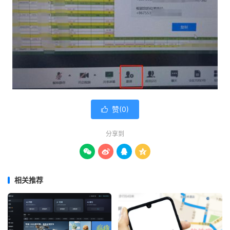
赞(
0
)

分享到




相关推荐