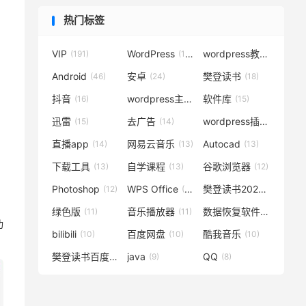
热门标签
VIP
WordPress
wordpress教程
(191)
(119)
(72)
Android
安卓
樊登读书
(46)
(24)
(18)
抖音
wordpress主题
软件库
(16)
(15)
(15)
迅雷
去广告
wordpress插件
(15)
(14)
(14)
直播app
网易云音乐
Autocad
(14)
(13)
(13)
下载工具
自学课程
谷歌浏览器
(13)
(13)
(12)
Photoshop
WPS Office
樊登读书2020
(12)
(12)
(12)
绿色版
音乐播放器
数据恢复软件
(11)
(11)
(11)
功
bilibili
百度网盘
酷我音乐
(10)
(10)
(10)
樊登读书百度云
java
QQ
(10)
(9)
(8)