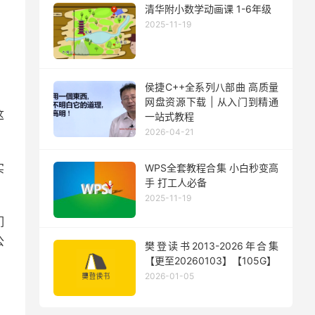
清华附小数学动画课 1-6年级
2025-11-19
侯捷C++全系列八部曲 高质量
网盘资源下载 | 从入门到精通
这
一站式教程
2026-04-21
实
WPS全套教程合集 小白秒变高
手 打工人必备
2025-11-19
们
公
樊登读书2013-2026年合集
【更至20260103】【105G】
2026-01-05