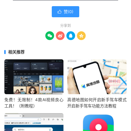
赞(
0
)

分享到




相关推荐
免费！无限制！4款AI视频良心
高德地图如何开启新手驾车模式
工具！（附教程）
开启新手驾车功能方法教程