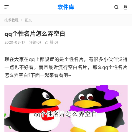
软件库



技术教程
正文

qq个性名片怎么弄空白
2020-03-17
评论(0)
赞(
0
)

现在大家在qq上都设置的是个性名片，有很多小伙伴觉得
一点也不好看，而且最近流行空白名片，那么qq个性名片
怎么弄空白?下面一起来看看吧~