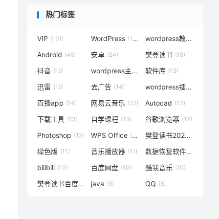
热门标签
VIP
WordPress
wordpress教程
(191)
(119)
(72)
Android
安卓
樊登读书
(46)
(24)
(18)
抖音
wordpress主题
软件库
(16)
(15)
(15)
迅雷
去广告
wordpress插件
(15)
(14)
(14)
直播app
网易云音乐
Autocad
(14)
(13)
(13)
下载工具
自学课程
谷歌浏览器
(13)
(13)
(12)
Photoshop
WPS Office
樊登读书2020
(12)
(12)
(12)
绿色版
音乐播放器
数据恢复软件
(11)
(11)
(11)
bilibili
百度网盘
酷我音乐
(10)
(10)
(10)
樊登读书百度云
java
QQ
(10)
(9)
(8)