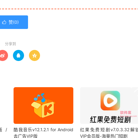
赞(
0
)

分享到



版 /
酷我音乐v12.1.2.1 for Android
红果免费短剧v7.0.3.32解
去广告VIP版
VIP会员版-海量热门短剧