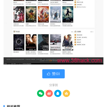
赞(
0
)

分享到




相关推荐