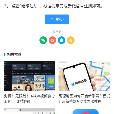
3、 点击“继续注册”，根据提示完成新微信号注册即可。
赞(
0
)

分享到




相关推荐
免费！无限制！4款AI视频良心
高德地图如何开启新手驾车模式
工具！（附教程）
开启新手驾车功能方法教程