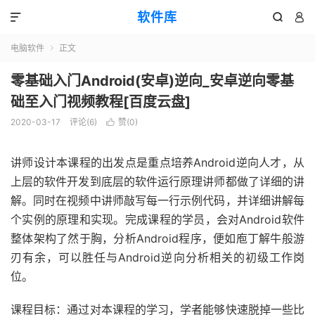
软件库



电脑软件
正文

零基础入门Android(安卓)逆向_安卓逆向零基
础至入门视频教程[百度云盘]
2020-03-17
评论(6)
赞(
0
)

讲师设计本课程的出发点是重点培养Android逆向人才，从
上层的软件开发到底层的软件运行原理讲师都做了详细的讲
解。同时在视频中讲师敲写每一行示例代码，并详细讲解每
个实例的原理和实现。完成课程的学员，会对Android软件
整体架构了然于胸，分析Android程序，便如庖丁解牛般游
刃有余，可以胜任与Android逆向分析相关的初级工作岗
位。
课程目标：通过对本课程的学习，学者能够快速脱掉一些比