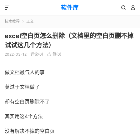
软件库



技术教程
正文

excel空白页怎么删除（文档里的空白页删不掉
试试这几个方法）
2022-03-12
评论(0)
赞(
0
)

做文档最气人的事
莫过于文档做了
却有空白页删除不了
其实用这4个方法
没有解决不掉的空白页