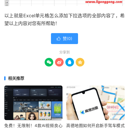
以上就是Excel单元格怎么添加下拉选项的全部内容了，希
望以上内容对您有所帮助！
赞(
0
)

分享到




相关推荐
免费！无限制！4款AI视频良心
高德地图如何开启新手驾车模式