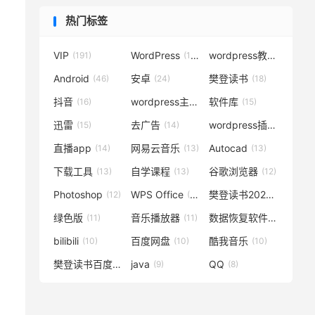
热门标签
VIP
WordPress
wordpress教程
(191)
(119)
(72)
Android
安卓
樊登读书
(46)
(24)
(18)
抖音
wordpress主题
软件库
(16)
(15)
(15)
迅雷
去广告
wordpress插件
(15)
(14)
(14)
直播app
网易云音乐
Autocad
(14)
(13)
(13)
下载工具
自学课程
谷歌浏览器
(13)
(13)
(12)
Photoshop
WPS Office
樊登读书2020
(12)
(12)
(12)
绿色版
音乐播放器
数据恢复软件
(11)
(11)
(11)
bilibili
百度网盘
酷我音乐
(10)
(10)
(10)
樊登读书百度云
java
QQ
(10)
(9)
(8)