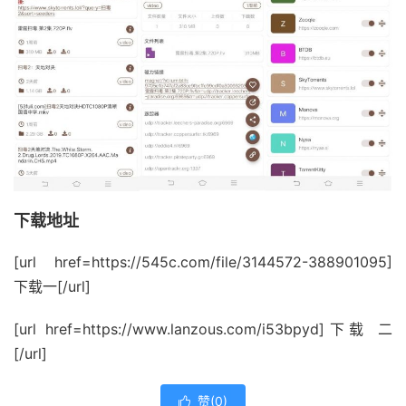
下载地址
[url href=https://545c.com/file/3144572-388901095]
下载一[/url]
[url href=https://www.lanzous.com/i53bpyd]下载 二
[/url]
赞(
0
)
