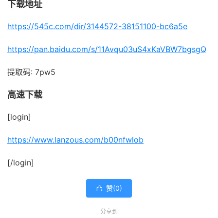
下载地址
https://545c.com/dir/3144572-38151100-bc6a5e
https://pan.baidu.com/s/11Avqu03uS4xKaVBW7bgsgQ
提取码: 7pw5
高速下载
[login]
https://www.lanzous.com/b00nfwlob
[/login]
赞(
0
)

分享到