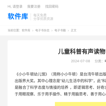
Hi, 请登录
我要注册
找回密码
软件库
每天免费
分享优质资源
当前位置：
软件库
电子书杂志
电子书籍
正文



儿童科普有声读物
2024-07-08
分类：
《小小牛顿幼儿馆》（简称小小牛顿）是台湾牛顿出版
出版界大奖。其中心理念是“幼儿生活中的科学”，此“
是融合了科学态度与情操的培养 ，即逻辑思考、好奇
于用眼观察、乐于用手操作、精于用脑思考、善于用心