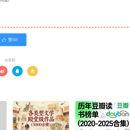
赞(
0
)

分享到


