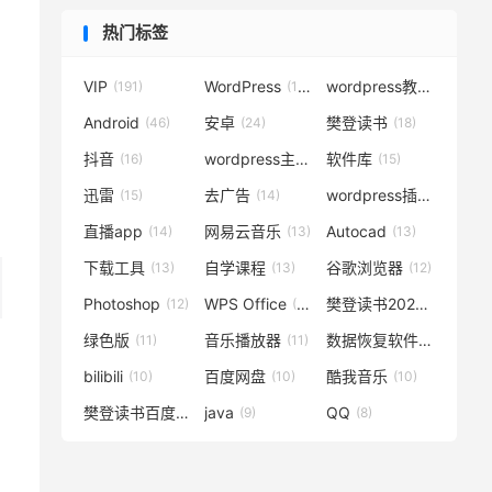
热门标签
VIP
WordPress
wordpress教程
(191)
(119)
(72)
Android
安卓
樊登读书
(46)
(24)
(18)
抖音
wordpress主题
软件库
(16)
(15)
(15)
迅雷
去广告
wordpress插件
(15)
(14)
(14)
直播app
网易云音乐
Autocad
(14)
(13)
(13)
下载工具
自学课程
谷歌浏览器
(13)
(13)
(12)
Photoshop
WPS Office
樊登读书2020
(12)
(12)
(12)
绿色版
音乐播放器
数据恢复软件
(11)
(11)
(11)
bilibili
百度网盘
酷我音乐
(10)
(10)
(10)
樊登读书百度云
java
QQ
(10)
(9)
(8)