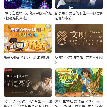
C#语言教程（初级+中级+高级
范勇鹏：美国的诞生——制度的
+数据结构算法）
起源与本质
高薪 Offer 特训营 · 测试 P6 班
罗振宇《文明之旅 (文档+音频)
》
《每天15分钟，3周写出一手漂
少儿生物启蒙动画《Go Diego
亮字》台湾硬笔书法冠军叶晔，
Go 出发吧！迪亚哥 (中英双版)