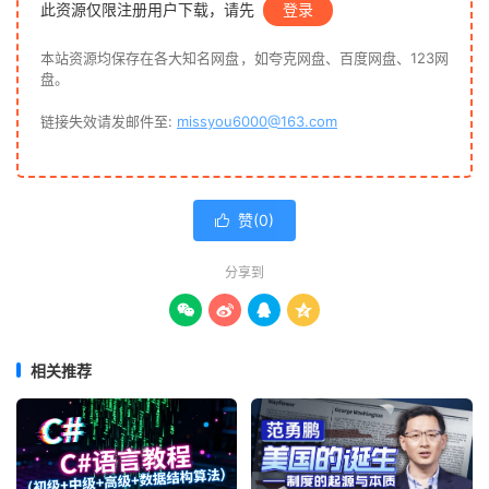
此资源仅限注册用户下载，请先
登录
本站资源均保存在各大知名网盘，如夸克网盘、百度网盘、123网
盘。
链接失效请发邮件至:
missyou6000@163.com
赞(
0
)

分享到




相关推荐