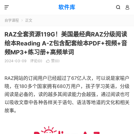
软件库



自学课程
正文

RAZ全套资源119G！美国最经典RAZ分级阅读
绘本Reading A-Z包含配套绘本PDF+视频+音
频MP3+练习册+高频单词
2024-03-09
评论(0)
赞(
0
)

RAZ网站的订阅用户已经超过了67亿人次，可以说是家喻户
晓，在180多个国家拥有680万用户，孩子学习英语，分级
阅读是必备的，读的越多其阅读能力会越强，通过阅读也可
以吸收文章中各种各样关于语句、语法等地道的文化和相关
故事。