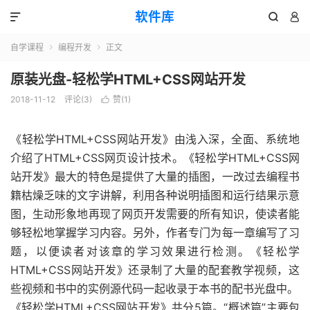
软件库



自学课程
编程开发
正文


原装光盘-轻松学HTML+CSS网站开发
2018-11-12
评论(3)
赞(
1
)

《轻松学HTML+CSS网站开发》由浅入深，全面、系统地
介绍了HTML+CSS网页设计技术。《轻松学HTML+CSS网
站开发》最大的特色是提供了大量的插图，一改过去编程书
籍枯燥乏味的文字讲解，利用各种说明插图和运行结果示意
图，生动形象地再现了网页开发需要的所有知识，使读者能
够轻松地掌握学习内容。另外，作者专门为每一章编写了习
题，以便读者对该章的学习效果进行检测。《轻松学
HTML+CSS网站开发》还录制了大量的配套教学视频，这
些视频和书中的实例源代码一起收录于本书的配书光盘中。
《轻松学HTML+CSS网站开发》共分5篇。“概述篇”主要包