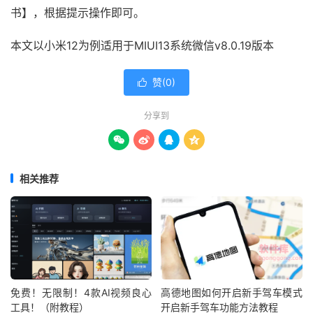
书】，根据提示操作即可。
本文以小米12为例适用于MIUI13系统微信v8.0.19版本
赞(
0
)

分享到




相关推荐
免费！无限制！4款AI视频良心
高德地图如何开启新手驾车模式
工具！（附教程）
开启新手驾车功能方法教程