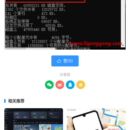
赞(
0
)

分享到




相关推荐