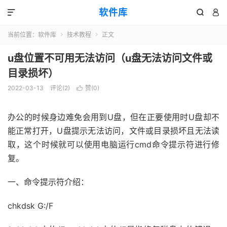
软件库



当前位置：
软件库
技术教程
正文


u盘位置不可用无法访问（u盘无法访问文件或
目录损坏）
2022-03-13
评论(2)
赞(
0
)

办公的时候身边难免会用到U盘，但在正要使用时U盘却不
能正常打开，U盘提示无法访问，文件或目录损坏且无法读
取，这个时候就可以使用电脑运行cmd命令提示符进行修
复。
一、命令提示符介绍：
chkdsk G:/F