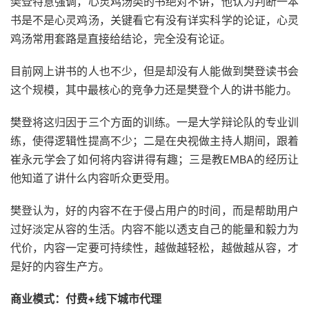
樊登特意强调，心灵鸡汤类的书绝对不讲，他认为判断一本
书是不是心灵鸡汤，关键看它有没有详实科学的论证，心灵
鸡汤常用套路是直接给结论，完全没有论证。
目前网上讲书的人也不少，但是却没有人能做到樊登读书会
这个规模，其中最核心的竞争力还是樊登个人的讲书能力。
樊登将这归因于三个方面的训练。一是大学辩论队的专业训
练，使得逻辑性提高不少；二是在央视做主持人期间，跟着
崔永元学会了如何将内容讲得有趣；三是教EMBA的经历让
他知道了讲什么内容听众更受用。
樊登认为，好的内容不在于侵占用户的时间，而是帮助用户
过好淡定从容的生活。内容不能以透支自己的能量和毅力为
代价，内容一定要可持续性，越做越轻松，越做越从容，才
是好的内容生产方。
商业模式：付费+线下城市代理