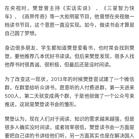
在央视时，樊登曾主持《实话实说》 、《三星智力快
车》、《商界传奇》等一大批明星节目，他曾想在央视做一
档读书节目，这个意愿一直没实现。如今，做读书会才算是
自己圆了梦想。
身边很多朋友、学生都知道樊登爱看书，也时常会找到樊
登，要他推荐几本优好书读读。但后来樊登发现，很多人找
他荐书时很真诚、很积极，但最后还是没时间读。
为了改变这一现状，2013年的时候樊登尝试建了一个微信
群，在群里给听众讲书，愿意听的人付费进群，第一天进来
500人，第二天就变成两个群，于是他就做了一个公众号来
推送，这就是樊登读书会的雏形。
樊登认为，现在人们对于阅读、知识的需求越来越强，但是
很多人确实没时间读，或者效率很低，樊登读书会一方面是
要把自己读的书讲给他们听，另一方面其实也是在解决国人