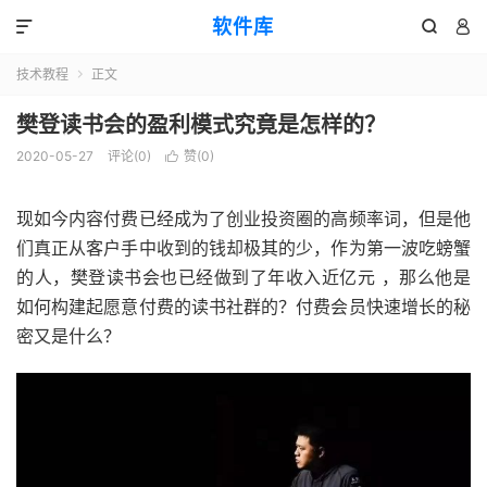
软件库



技术教程
正文

樊登读书会的盈利模式究竟是怎样的？
2020-05-27
评论(0)
赞(
0
)

现如今内容付费已经成为了创业投资圈的高频率词，但是他
们真正从客户手中收到的钱却极其的少，作为第一波吃螃蟹
的人，樊登读书会也已经做到了年收入近亿元 ，那么他是
如何构建起愿意付费的读书社群的？付费会员快速增长的秘
密又是什么？