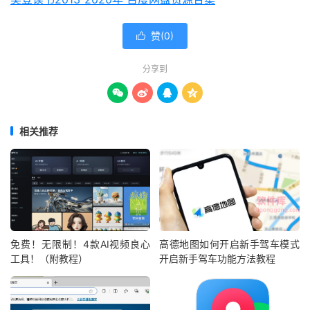
赞(
0
)

分享到




相关推荐
免费！无限制！4款AI视频良心
高德地图如何开启新手驾车模式
工具！（附教程）
开启新手驾车功能方法教程